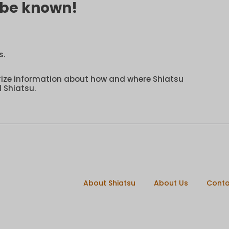
o be known!
s.
rize information about how and where Shiatsu
 Shiatsu.
About Shiatsu
About Us
Conta