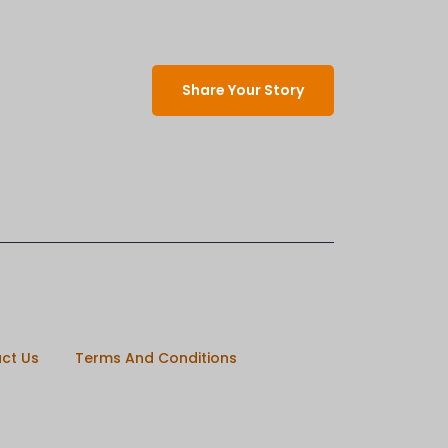
Share Your Story
ct Us
Terms And Conditions