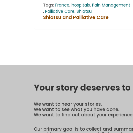
Tags:
France
,
hospitals
,
Pain Management
,
Palliative Care
,
Shiatsu
Shiatsu and Palliative Care
Your story deserves t
We want to hear your stories.
We want to see what you have done.
We want to find out about your experience
Our primary goal is to collect and summa