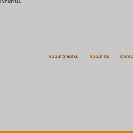
 Shiatsu.
About Shiatsu
About Us
Conta