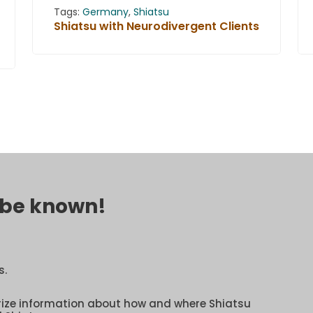
Tags:
Germany
,
Shiatsu
Shiatsu with Neurodivergent Clients
o be known!
s.
rize information about how and where Shiatsu