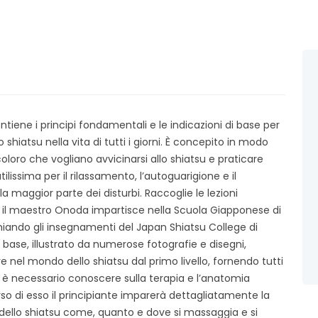
tiene i principi fondamentali e le indicazioni di base per
lo shiatsu nella vita di tutti i giorni. È concepito in modo
coloro che vogliano avvicinarsi allo shiatsu e praticare
ilissima per il rilassamento, l’autoguarigione e il
a maggior parte dei disturbi. Raccoglie le lezioni
e il maestro Onoda impartisce nella Scuola Giapponese di
hiando gli insegnamenti del Japan Shiatsu College di
i base, illustrato da numerose fotografie e disegni,
re nel mondo dello shiatsu dal primo livello, fornendo tutti
 è necessario conoscere sulla terapia e l’anatomia
o di esso il principiante imparerà dettagliatamente la
dello shiatsu come, quanto e dove si massaggia e si