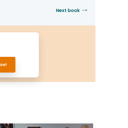
Next book
ow!