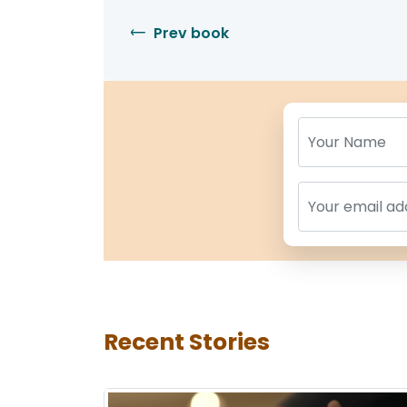
Prev book
Name
Name
Recent Stories