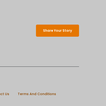
Share Your Story
ct Us
Terms And Conditions