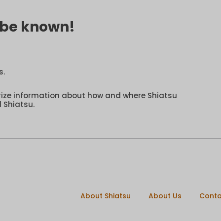
o be known!
s.
rize information about how and where Shiatsu
 Shiatsu.
About Shiatsu
About Us
Conta